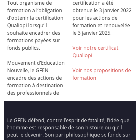
Tout organisme de
certification a été
formation a l’obligation
obtenue le 3 janvier 2022
d’obtenir la certification
pour les actions de
Qualiopi lorsqu’il
formation et renouvelée
souhaite encadrer des
le 3 janvier 2025.
formations payées sur
fonds publics.
Voir notre certificat
Qualiop
i
Mouvement d’Education
Nouvelle, le GFEN
Voir nos propositions de
encadre des actions de
formation
formation à destination
des professionnels de
Le GFEN défend, contre l’esprit de fatalité, l’idée que
l’homme est responsable de son histoire ou qu’il
peut le devenir. Son pari philosophique se fonde sur