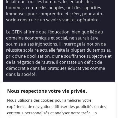
le fait que tous les hommes, les enfants des
hommes, comme les peuples, ont des capacités
immenses pour comprendre et créer, pour auto-
socio-construire un savoir vivant et opératoire.
Le GFEN affirme que l’éducation, bien que liée au
domaine économique et social, ne saurait être
soumise à ses injonctions. Il interroge la notion de
réussite scolaire actuelle faite la plupart du temps au
prix d’une docilisation, d’une souffrance subjective et
de la négation de l’autre. Il constate un déficit de
démocratie dans les pratiques éducatives comme
dans la société.
Siège national : Groupe Français d’Education
Nous respectons votre vie privée.
Nouvelle
14 avenue Spinoza 94200 Ivry Sur Seine
Nous utilisons des cookies pour améliorer votre
01 46 72 53 17 – gfen@gfen.asso.fr
expérience de navigation, diffuser des publicités ou des
contenus personnalisés et analyser notre trafic. En