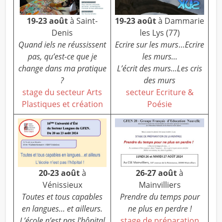
19-23 août
à Saint-
19-23 août
à Dammarie
Denis
les Lys (77)
Quand iels ne réussissent
Ecrire sur les murs
…
Ecrire
pas, qu’est-ce que je
les murs…
change dans ma pratique
L’écrit des murs…Les cris
?
des murs
stage du secteur Arts
secteur Ecriture &
Plastiques et création
Poésie
20-23 août
à
26-27 août
à
Vénissieux
Mainvilliers
Toutes et tous capables
Prendre du temps pour
en langues… et ailleurs.
ne plus en perdre !
L’école n’est pas l’hôpital
stage de préparation